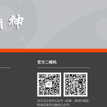
官方二维码
北斗法兰管件公众号（价格，库存行情实
时动态请关注微信公众号）