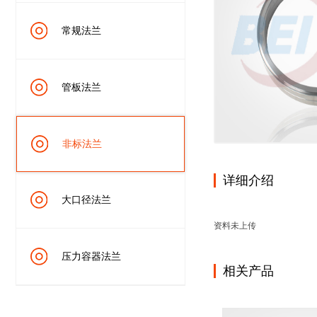
常规法兰
管板法兰
非标法兰
详细介绍
大口径法兰
资料未上传
压力容器法兰
相关产品