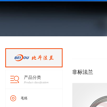
非标法兰
产品分类
Product classification
毛坯