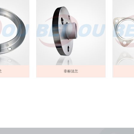
兰
非标法兰