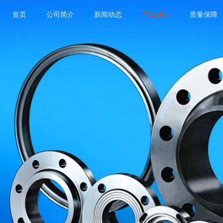
首页
公司简介
新闻动态
产品展示
质量保障