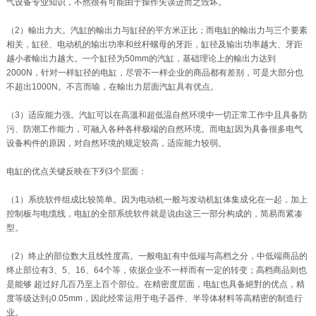
气设备专业知识，不然很有可能由于操作失误进而之毁坏。
（2）輸出力大。汽缸的輸出力与缸径的平方米正比；而电缸的輸出力与三个要素
相关，缸径、电动机的输出功率和丝杆螺母的牙距，缸径及输出功率越大、牙距
越小者輸出力越大。一个缸径为50mm的汽缸，基础理论上的輸出力达到
2000N，针对一样缸径的电缸，尽管不一样企业的商品都有差别，可是大部分也
不超出1000N。不言而喻，在輸出力层面汽缸具有优点。
（3）适应能力强。汽缸可以在高溫和超低温自然环境中一切正常工作中且具备防
污、防潮工作能力，可融入各种各样极端的自然环境。而电缸因为具备很多电气
设备构件的原因，对自然环境的规定较高，适应能力较弱。
电缸的优点关键反映在下列3个层面：
（1）系统软件组成比较简单。因为电动机一般与发动机缸体集成化在一起，加上
控制板与电缆线，电缸的全部系统软件就是说由这三一部分构成的，简易而紧凑
型。
（2）终止的部位数大且线性度高。一般电缸有中低端与高档之分，中低端商品的
终止部位有3、5、16、64个等，依据企业不一样而有一定的转变；高档商品则也
是能够 超过好几百乃至上百个部位。在精密度层面，电缸也具备絕對的优点，精
度等级达到¡0.05mm，因此经常运用于电子器件、半导体材料等高精密的制造行
业。