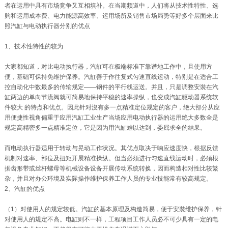
者在运用中具有市场竞争又互相填补。在当期频道中，人们将从技术性特性、选
购和运用成本费、电力能源高效率、运用场所及销售市场局势等好多个层面来比
照汽缸与电动执行器分别的优点
1、技术性特性的较为
大家都知道，对比电动执行器，汽缸可在极端标准下靠谱地工作中，且使用方
便，基础可保持免维护保养。汽缸善于作往复式匀速直线运动，特别是在适合工
控自动化中数最多的传输规定——钢件的平行线运送。并且，只是调整安裝在汽
缸两边的单向节流阀就可简易地保持平稳的速率操纵，也变成汽缸驱动器系统软
件较大 的特点和优点。因此针对沒有多一点精准定位规定的客户，绝大部分从应
用便捷性视角偏重于应用汽缸工业生产当场应用电动执行器的运用绝大多数全是
规定高精密多一点精准定位，它是因为用汽缸难以达到，委屈求全的結果。
而电动执行器适用于转动与晃动工作状况。其优点取决于响应速度快，根据反馈
机制对速率、部位及扭矩开展精准操纵。但当必须进行匀速直线运动时，必须根
据齿形带或丝杆螺母等机械设备设备开展传动系统转换，因而构造相对性比较繁
杂，并且对办公环境及实际操作维护保养工作人员的专业技能常有较高规定。
2、汽缸的优点
（1）对使用人的规定较低。汽缸的基本原理及构造简易，便于安裝维护保养，针
对使用人的规定不高。电缸则不一样，工程项目工作人员必不可少具有一定的电