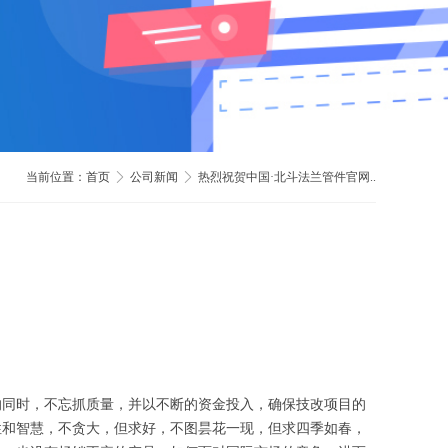
当前位置：
首页
公司新闻
热烈祝贺中国·北斗法兰管件官网..
的同时，不忘抓质量，并以不断的资金投入，确保技改项目的
性和智慧，不贪大，但求好，不图昙花一现，但求四季如春，